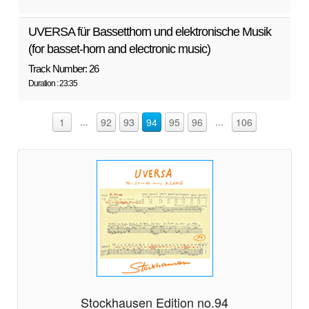
UVERSA für Bassetthorn und elektronische Musik
(for basset-horn and electronic music)
Track Number: 26
Duration : 23:35
...
...
1
92
93
94
95
96
106
Stockhausen Edition no.94